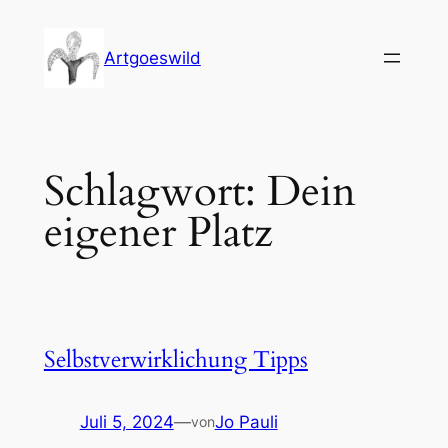
Zum
Inhalt
Artgoeswild
springen
Schlagwort:
Dein
eigener Platz
Selbstverwirklichung Tipps
Juli 5, 2024
—
Jo Pauli
von