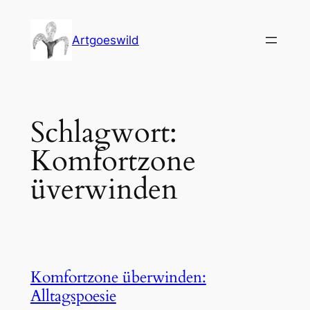
Zum
Inhalt
Artgoeswild
springen
Schlagwort:
Komfortzone
üverwinden
Komfortzone überwinden:
Alltagspoesie