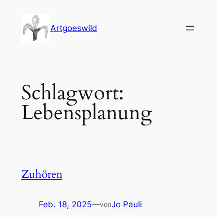
Zum
Inhalt
Artgoeswild
springen
Schlagwort:
Lebensplanung
Zuhören
Feb. 18, 2025
—
Jo Pauli
von